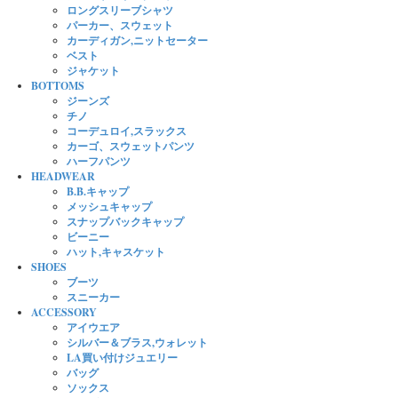
ロングスリーブシャツ
パーカー、スウェット
カーディガン,ニットセーター
ベスト
ジャケット
BOTTOMS
ジーンズ
チノ
コーデュロイ,スラックス
カーゴ、スウェットパンツ
ハーフパンツ
HEADWEAR
B.B.キャップ
メッシュキャップ
スナップバックキャップ
ビーニー
ハット,キャスケット
SHOES
ブーツ
スニーカー
ACCESSORY
アイウエア
シルバー＆ブラス,ウォレット
LA買い付けジュエリー
バッグ
ソックス