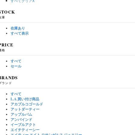
すべてクリア
X
STOCK
在庫
在庫あり
すべて表示
PRICE
価格
すべて
セール
BRANDS
ブランド
すべて
L.A.買い付け商品
アカプルコゴールド
アットダーティー
アップルバム
アンバインド
イーブルアクト
エイチティーシー
エイティー エイト ロサンゼルス ジュエリー