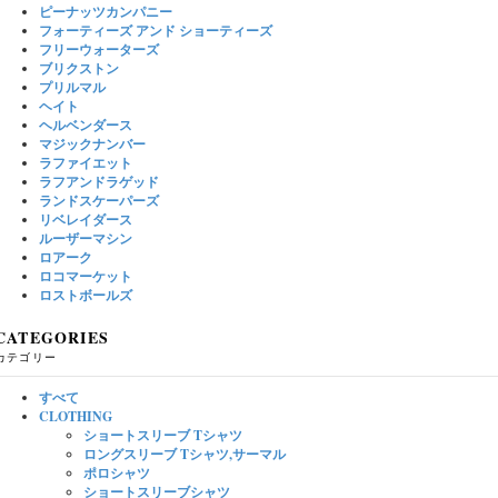
ピーナッツカンパニー
フォーティーズ アンド ショーティーズ
フリーウォーターズ
ブリクストン
プリルマル
ヘイト
ヘルベンダース
マジックナンバー
ラファイエット
ラフアンドラゲッド
ランドスケーパーズ
リベレイダース
ルーザーマシン
ロアーク
ロコマーケット
ロストボールズ
CATEGORIES
カテゴリー
すべて
CLOTHING
ショートスリーブ Tシャツ
ロングスリーブ Tシャツ,サーマル
ポロシャツ
ショートスリーブシャツ