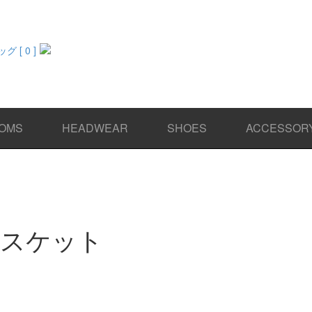
 [ 0 ]
OMS
HEADWEAR
SHOES
ACCESSOR
ャスケット