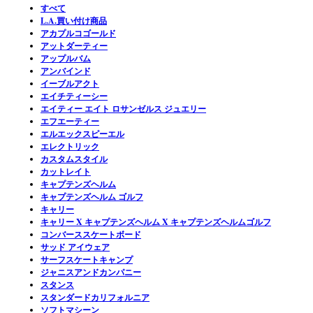
すべて
L.A.買い付け商品
アカプルコゴールド
アットダーティー
アップルバム
アンバインド
イーブルアクト
エイチティーシー
エイティー エイト ロサンゼルス ジュエリー
エフエーティー
エルエックスピーエル
エレクトリック
カスタムスタイル
カットレイト
キャプテンズヘルム
キャプテンズヘルム ゴルフ
キャリー
キャリー X キャプテンズヘルム X キャプテンズヘルムゴルフ
コンバーススケートボード
サッド アイウェア
サーフスケートキャンプ
ジャニスアンドカンパニー
スタンス
スタンダードカリフォルニア
ソフトマシーン