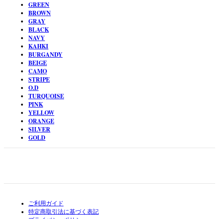
GREEN
BROWN
GRAY
BLACK
NAVY
KAHKI
BURGANDY
BEIGE
CAMO
STRIPE
O.D
TURQUOISE
PINK
YELLOW
ORANGE
SILVER
GOLD
ご利用ガイド
特定商取引法に基づく表記