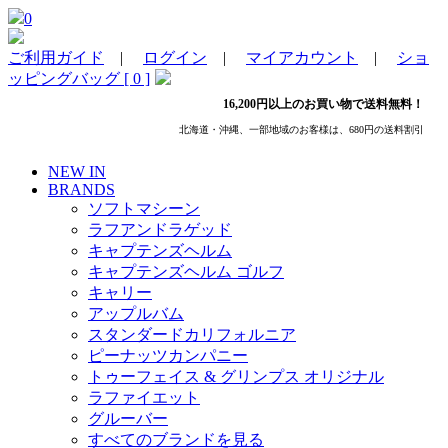
0
ご利用ガイド
|
ログイン
|
マイアカウント
|
ショ
ッピングバッグ [ 0 ]
16,200円以上のお買い物で送料無料！
北海道・沖縄、一部地域のお客様は、680円の送料割引
NEW IN
BRANDS
ソフトマシーン
ラフアンドラゲッド
キャプテンズヘルム
キャプテンズヘルム ゴルフ
キャリー
アップルバム
スタンダードカリフォルニア
ピーナッツカンパニー
トゥーフェイス & グリンプス オリジナル
ラファイエット
グルーバー
すべてのブランドを見る