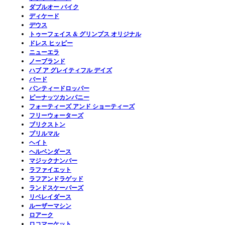
ダブルオー バイク
ディケード
デウス
トゥーフェイス & グリンプス オリジナル
ドレス ヒッピー
ニューエラ
ノーブランド
ハブ ア グレイティフル デイズ
バード
パンティードロッパー
ピーナッツカンパニー
フォーティーズ アンド ショーティーズ
フリーウォーターズ
ブリクストン
プリルマル
ヘイト
ヘルベンダース
マジックナンバー
ラファイエット
ラフアンドラゲッド
ランドスケーパーズ
リベレイダース
ルーザーマシン
ロアーク
ロコマーケット