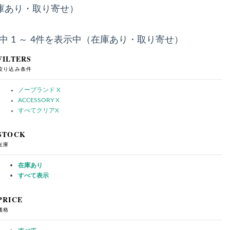
庫あり・取り寄せ）
件中 1 ～ 4件を表示中（在庫あり・取り寄せ）
FILTERS
絞り込み条件
ノーブランド
X
ACCESSORY
X
すべてクリア
X
STOCK
在庫
在庫あり
すべて表示
PRICE
価格