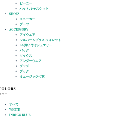
ビーニー
ハット,キャスケット
SHOES
スニーカー
ブーツ
ACCESSORY
アイウエア
シルバー＆ブラス,ウォレット
LA買い付けジュエリー
バッグ
ソックス
アンダーウエア
グッズ
ブック
ミュージック(CD)
COLORS
カラー
すべて
WHITE
INDIGO BLUE