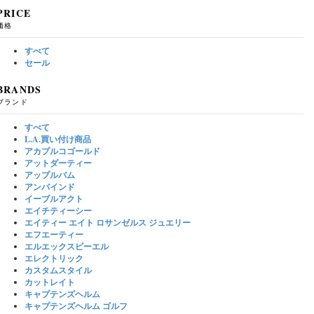
PRICE
価格
すべて
セール
BRANDS
ブランド
すべて
L.A.買い付け商品
アカプルコゴールド
アットダーティー
アップルバム
アンバインド
イーブルアクト
エイチティーシー
エイティー エイト ロサンゼルス ジュエリー
エフエーティー
エルエックスピーエル
エレクトリック
カスタムスタイル
カットレイト
キャプテンズヘルム
キャプテンズヘルム ゴルフ