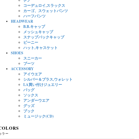
チノ
コーデュロイ,スラックス
カーゴ、スウェットパンツ
ハーフパンツ
HEADWEAR
B.B.キャップ
メッシュキャップ
スナップバックキャップ
ビーニー
ハット,キャスケット
SHOES
スニーカー
ブーツ
ACCESSORY
アイウエア
シルバー＆ブラス,ウォレット
LA買い付けジュエリー
バッグ
ソックス
アンダーウエア
グッズ
ブック
ミュージック(CD)
COLORS
カラー