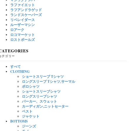
ラファイエット
ラフアンドラゲッド
ランドスケーパーズ
リベレイダース
ルーザーマシン
ロアーク
ロコマーケット
ロストボールズ
CATEGORIES
カテゴリー
すべて
CLOTHING
ショートスリーブ Tシャツ
ロングスリーブ Tシャツ,サーマル
ポロシャツ
ショートスリーブシャツ
ロングスリーブシャツ
パーカー、スウェット
カーディガン,ニットセーター
ベスト
ジャケット
BOTTOMS
ジーンズ