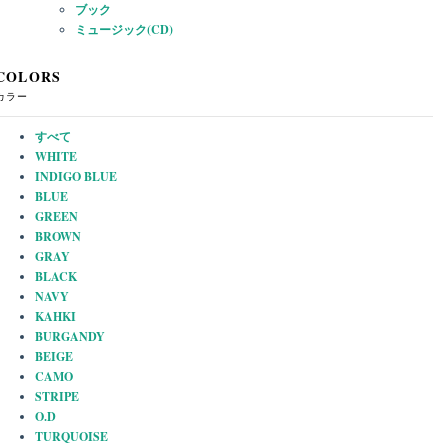
ブック
ミュージック(CD)
COLORS
カラー
すべて
WHITE
INDIGO BLUE
BLUE
GREEN
BROWN
GRAY
BLACK
NAVY
KAHKI
BURGANDY
BEIGE
CAMO
STRIPE
O.D
TURQUOISE