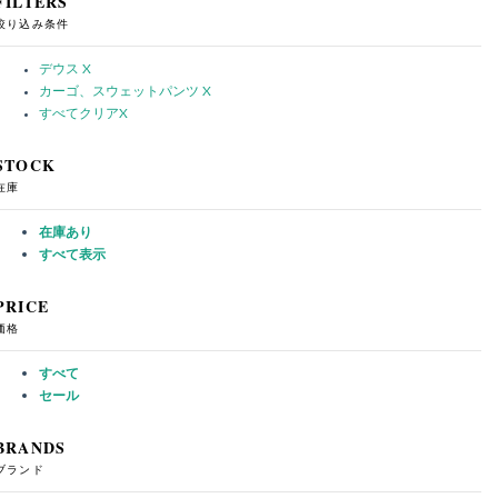
FILTERS
絞り込み条件
デウス
X
カーゴ、スウェットパンツ
X
すべてクリア
X
STOCK
在庫
在庫あり
すべて表示
PRICE
価格
すべて
セール
BRANDS
ブランド