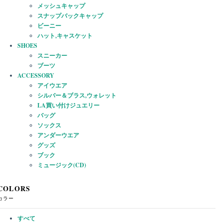
メッシュキャップ
スナップバックキャップ
ビーニー
ハット,キャスケット
SHOES
スニーカー
ブーツ
ACCESSORY
アイウエア
シルバー＆ブラス,ウォレット
LA買い付けジュエリー
バッグ
ソックス
アンダーウエア
グッズ
ブック
ミュージック(CD)
COLORS
カラー
すべて