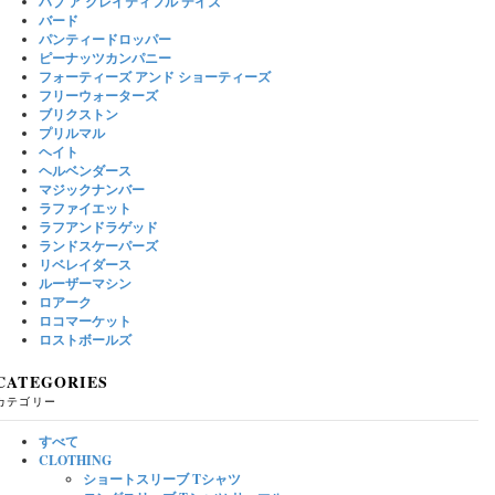
ハブ ア グレイティフル デイズ
バード
パンティードロッパー
ピーナッツカンパニー
フォーティーズ アンド ショーティーズ
フリーウォーターズ
ブリクストン
プリルマル
ヘイト
ヘルベンダース
マジックナンバー
ラファイエット
ラフアンドラゲッド
ランドスケーパーズ
リベレイダース
ルーザーマシン
ロアーク
ロコマーケット
ロストボールズ
CATEGORIES
カテゴリー
すべて
CLOTHING
ショートスリーブ Tシャツ