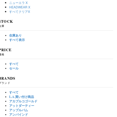
ニューエラ
X
HEADWEAR
X
すべてクリア
X
STOCK
在庫
在庫あり
すべて表示
PRICE
価格
すべて
セール
BRANDS
ブランド
すべて
L.A.買い付け商品
アカプルコゴールド
アットダーティー
アップルバム
アンバインド