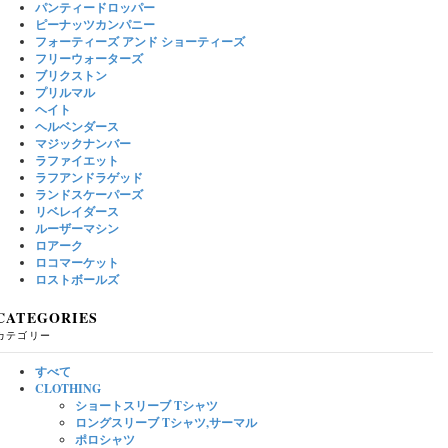
パンティードロッパー
ピーナッツカンパニー
フォーティーズ アンド ショーティーズ
フリーウォーターズ
ブリクストン
プリルマル
ヘイト
ヘルベンダース
マジックナンバー
ラファイエット
ラフアンドラゲッド
ランドスケーパーズ
リベレイダース
ルーザーマシン
ロアーク
ロコマーケット
ロストボールズ
CATEGORIES
カテゴリー
すべて
CLOTHING
ショートスリーブ Tシャツ
ロングスリーブ Tシャツ,サーマル
ポロシャツ