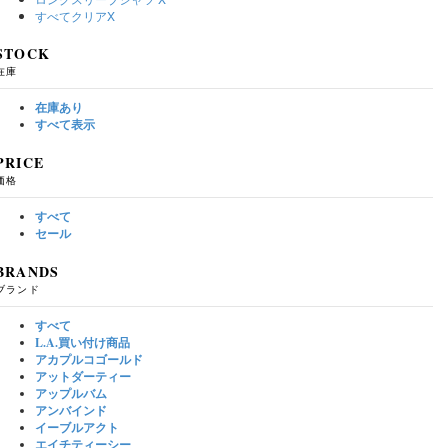
すべてクリア
X
STOCK
在庫
在庫あり
すべて表示
PRICE
価格
すべて
セール
BRANDS
ブランド
すべて
L.A.買い付け商品
アカプルコゴールド
アットダーティー
アップルバム
アンバインド
イーブルアクト
エイチティーシー