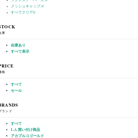
ランドスケーパーズ
X
メッシュキャップ
X
すべてクリア
X
STOCK
在庫
在庫あり
すべて表示
PRICE
価格
すべて
セール
BRANDS
ブランド
すべて
L.A.買い付け商品
アカプルコゴールド