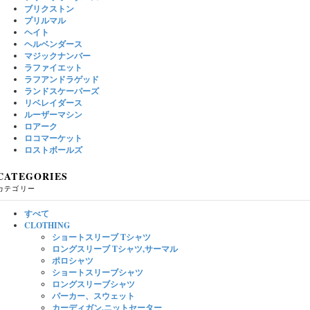
ブリクストン
プリルマル
ヘイト
ヘルベンダース
マジックナンバー
ラファイエット
ラフアンドラゲッド
ランドスケーパーズ
リベレイダース
ルーザーマシン
ロアーク
ロコマーケット
ロストボールズ
CATEGORIES
カテゴリー
すべて
CLOTHING
ショートスリーブ Tシャツ
ロングスリーブ Tシャツ,サーマル
ポロシャツ
ショートスリーブシャツ
ロングスリーブシャツ
パーカー、スウェット
カーディガン,ニットセーター