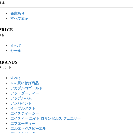
在庫
在庫あり
すべて表示
PRICE
価格
すべて
セール
BRANDS
ブランド
すべて
L.A.買い付け商品
アカプルコゴールド
アットダーティー
アップルバム
アンバインド
イーブルアクト
エイチティーシー
エイティー エイト ロサンゼルス ジュエリー
エフエーティー
エルエックスピーエル