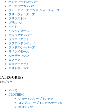
パンティードロッパー
ピーナッツカンパニー
フォーティーズ アンド ショーティーズ
フリーウォーターズ
ブリクストン
プリルマル
ヘイト
ヘルベンダース
マジックナンバー
ラファイエット
ラフアンドラゲッド
ランドスケーパーズ
リベレイダース
ルーザーマシン
ロアーク
ロコマーケット
ロストボールズ
CATEGORIES
カテゴリー
すべて
CLOTHING
ショートスリーブ Tシャツ
ロングスリーブ Tシャツ,サーマル
ポロシャツ