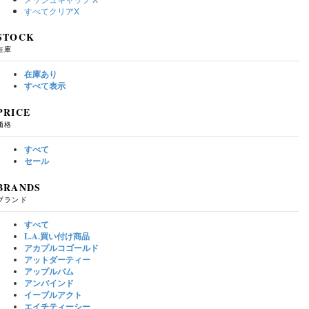
すべてクリア
X
STOCK
在庫
在庫あり
すべて表示
PRICE
価格
すべて
セール
BRANDS
ブランド
すべて
L.A.買い付け商品
アカプルコゴールド
アットダーティー
アップルバム
アンバインド
イーブルアクト
エイチティーシー