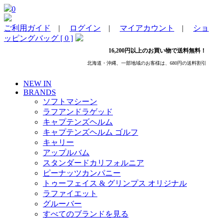
0
ご利用ガイド
|
ログイン
|
マイアカウント
|
ショ
ッピングバッグ [ 0 ]
16,200円以上のお買い物で送料無料！
北海道・沖縄、一部地域のお客様は、680円の送料割引
NEW IN
BRANDS
ソフトマシーン
ラフアンドラゲッド
キャプテンズヘルム
キャプテンズヘルム ゴルフ
キャリー
アップルバム
スタンダードカリフォルニア
ピーナッツカンパニー
トゥーフェイス & グリンプス オリジナル
ラファイエット
グルーバー
すべてのブランドを見る