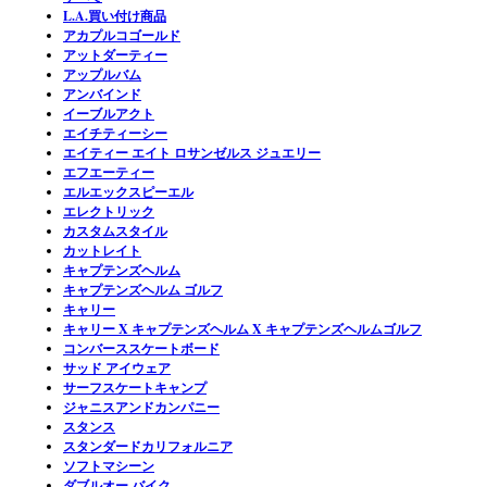
L.A.買い付け商品
アカプルコゴールド
アットダーティー
アップルバム
アンバインド
イーブルアクト
エイチティーシー
エイティー エイト ロサンゼルス ジュエリー
エフエーティー
エルエックスピーエル
エレクトリック
カスタムスタイル
カットレイト
キャプテンズヘルム
キャプテンズヘルム ゴルフ
キャリー
キャリー X キャプテンズヘルム X キャプテンズヘルムゴルフ
コンバーススケートボード
サッド アイウェア
サーフスケートキャンプ
ジャニスアンドカンパニー
スタンス
スタンダードカリフォルニア
ソフトマシーン
ダブルオー バイク