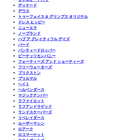
ディケード
デウス
トゥーフェイス & グリンプス オリジナル
ドレス ヒッピー
ニューエラ
ノーブランド
ハブ ア グレイティフル デイズ
バード
パンティードロッパー
ピーナッツカンパニー
フォーティーズ アンド ショーティーズ
フリーウォーターズ
ブリクストン
プリルマル
ヘイト
ヘルベンダース
マジックナンバー
ラファイエット
ラフアンドラゲッド
ランドスケーパーズ
リベレイダース
ルーザーマシン
ロアーク
ロコマーケット