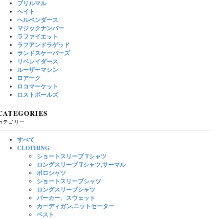
プリルマル
ヘイト
ヘルベンダース
マジックナンバー
ラファイエット
ラフアンドラゲッド
ランドスケーパーズ
リベレイダース
ルーザーマシン
ロアーク
ロコマーケット
ロストボールズ
CATEGORIES
カテゴリー
すべて
CLOTHING
ショートスリーブ Tシャツ
ロングスリーブ Tシャツ,サーマル
ポロシャツ
ショートスリーブシャツ
ロングスリーブシャツ
パーカー、スウェット
カーディガン,ニットセーター
ベスト