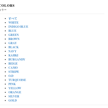
COLORS
カラー
すべて
WHITE
INDIGO BLUE
BLUE
GREEN
BROWN
GRAY
BLACK
NAVY
KAHKI
BURGANDY
BEIGE
CAMO
STRIPE
O.D
TURQUOISE
PINK
YELLOW
ORANGE
SILVER
GOLD