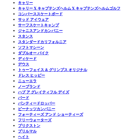
キャリー
キャリー X キャプテンズヘルム X キャプテンズヘルムゴルフ
コンバーススケートボード
サッド アイウェア
サーフスケートキャンプ
ジャニスアンドカンパニー
スタンス
スタンダードカリフォルニア
ソフトマシーン
ダブルオー バイク
ディケード
デウス
トゥーフェイス & グリンプス オリジナル
ドレス ヒッピー
ニューエラ
ノーブランド
ハブ ア グレイティフル デイズ
バード
パンティードロッパー
ピーナッツカンパニー
フォーティーズ アンド ショーティーズ
フリーウォーターズ
ブリクストン
プリルマル
ヘイト