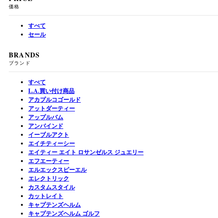
価格
すべて
セール
BRANDS
ブランド
すべて
L.A.買い付け商品
アカプルコゴールド
アットダーティー
アップルバム
アンバインド
イーブルアクト
エイチティーシー
エイティー エイト ロサンゼルス ジュエリー
エフエーティー
エルエックスピーエル
エレクトリック
カスタムスタイル
カットレイト
キャプテンズヘルム
キャプテンズヘルム ゴルフ