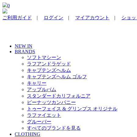
0
ご利用ガイド
|
ログイン
|
マイアカウント
|
ショッピ
NEW IN
BRANDS
ソフトマシーン
ラフアンドラゲッド
キャプテンズヘルム
キャプテンズヘルム ゴルフ
キャリー
アップルバム
スタンダードカリフォルニア
ピーナッツカンパニー
トゥーフェイス & グリンプス オリジナル
ラファイエット
グルーバー
すべてのブランドを見る
CLOTHING