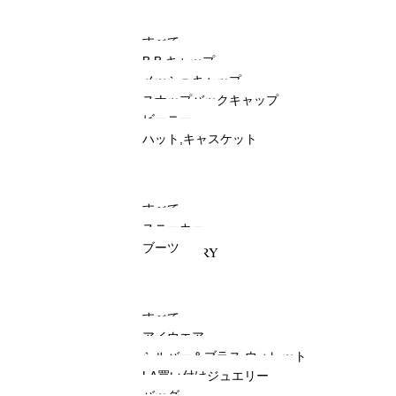
すべて
B.B.キャップ
メッシュキャップ
スナップバックキャップ
ビーニー
ハット,キャスケット
SHOES
すべて
スニーカー
ブーツ
ACCESSORY
すべて
アイウエア
シルバー＆ブラス,ウォレット
LA買い付けジュエリー
バッグ