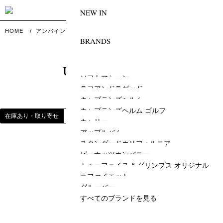
0
NEW IN
HOME
アンバインド
ACCESSORY
ブック
BRANDS
アンバインド ブック
UNBIMD BOOK
ソフトマシーン
ラフアンドラゲッド
キャプテンズヘルム
キャプテンズヘルム ゴルフ
在庫あり・取り寄せ
在庫あり
すべて表示
キャリー
アップルバム
スタンダードカリフォルニア
商品が見つかりません
ピーナッツカンパニー
（在庫あり・取り寄せ）
トゥーフェイス & グリンプス オリジナル
ラファイエット
絞り込む
グルーバー
すべてのブランドを見る
CLOTHING