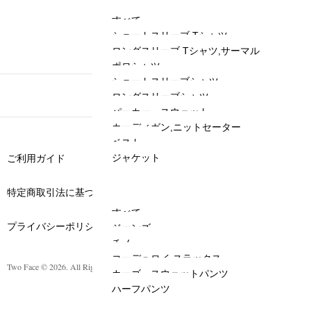
商品が見つかりません
すべて
（在庫あり・取り寄せ）
ショートスリーブ Tシャツ
ロングスリーブ Tシャツ,サーマル
ポロシャツ
ショートスリーブシャツ
ロングスリーブシャツ
パーカー、スウェット
カーディガン,ニットセーター
ベスト
ジャケット
ご利用ガイド
BOTTOMS
特定商取引法に基づく表記
すべて
プライバシーポリシー
ジーンズ
チノ
コーデュロイ,スラックス
Two Face © 2026. All Rights Reserved.
カーゴ、スウェットパンツ
ハーフパンツ
HEADWEAR