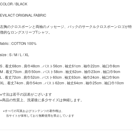
COLOR / BLACK
EVILACT ORIGINAL FABRIC
左胸のクロスボーンと両袖のメッセージ、バックのサークルクロスボーンロゴが特
徴的なロングスリーブTシャツ。
fablic : COTTON 100%
size : S / M / L / XL
S . 着丈68cm . 肩巾48cm . バスト56cm . 袖丈61cm . 袖巾22cm . 袖口巾8cm
M . 着丈70cm . 肩巾50cm . バスト58cm . 袖丈62cm . 袖巾23cm . 袖口巾9cm
L . 着丈72cm . 肩巾52cm . バスト60cm . 袖丈63cm . 袖巾24cm . 袖口巾9cm
XL . 着丈74cm . 肩巾54cm . バスト62cm . 袖丈64cm . 袖巾25cm . 袖口巾10cm
※寸法は若干の誤差がございます
※商品の性質上、洗濯後に多少サイズは伸縮します。
※すべての写真およびコンテンツの著作権は、
当サイトが保有しており無断使用を禁止しています