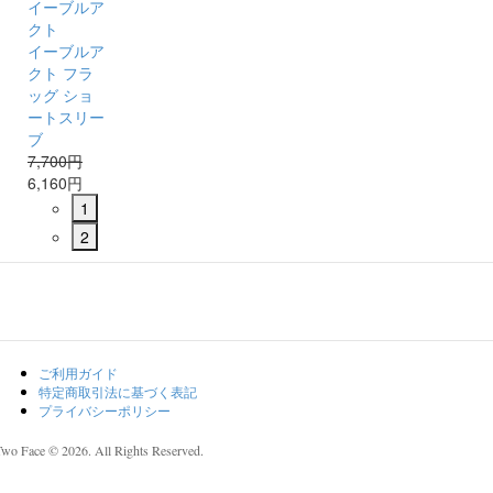
イーブルア
クト
イーブルア
クト フラ
ッグ ショ
ートスリー
ブ
7,700円
6,160円
1
2
ご利用ガイド
特定商取引法に基づく表記
プライバシーポリシー
Two Face © 2026. All Rights Reserved.