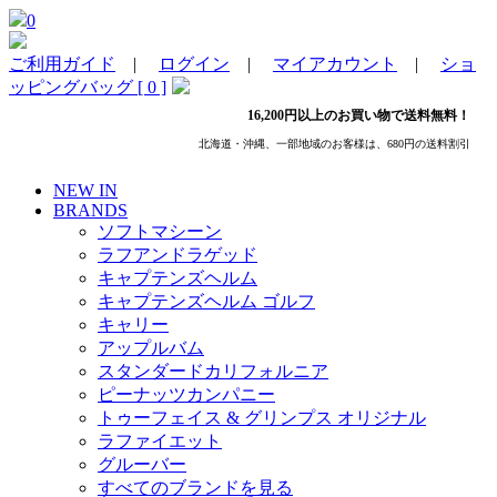
0
ご利用ガイド
|
ログイン
|
マイアカウント
|
ショ
ッピングバッグ [ 0 ]
16,200円以上のお買い物で送料無料！
北海道・沖縄、一部地域のお客様は、680円の送料割引
NEW IN
BRANDS
ソフトマシーン
ラフアンドラゲッド
キャプテンズヘルム
キャプテンズヘルム ゴルフ
キャリー
アップルバム
スタンダードカリフォルニア
ピーナッツカンパニー
トゥーフェイス & グリンプス オリジナル
ラファイエット
グルーバー
すべてのブランドを見る