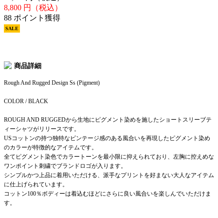
8,800
円（税込）
88 ポイント獲得
SALE
商品詳細
Rough And Rugged Design Ss (Pigment)
COLOR / BLACK
ROUGH AND RUGGEDから生地にピグメント染めを施したショートスリーブテ
ィーシャツがリリースです。
USコットンの持つ独特なビンテージ感のある風合いを再現したピグメント染め
のカラーが特徴的なアイテムです。
全てピグメント染色でカラートーンを最小限に抑えられており、左胸に控えめな
ワンポイント刺繍でブランドロゴが入ります。
シンプルかつ上品に着用いただける、派手なプリントを好まない大人なアイテム
に仕上げられています。
コットン100％ボディーは着込むほどにさらに良い風合いを楽しんでいただけま
す。