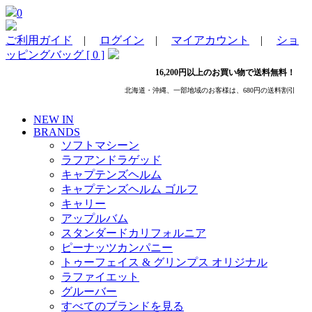
0
ご利用ガイド
|
ログイン
|
マイアカウント
|
ショ
ッピングバッグ [ 0 ]
16,200円以上のお買い物で送料無料！
北海道・沖縄、一部地域のお客様は、680円の送料割引
NEW IN
BRANDS
ソフトマシーン
ラフアンドラゲッド
キャプテンズヘルム
キャプテンズヘルム ゴルフ
キャリー
アップルバム
スタンダードカリフォルニア
ピーナッツカンパニー
トゥーフェイス & グリンプス オリジナル
ラファイエット
グルーバー
すべてのブランドを見る