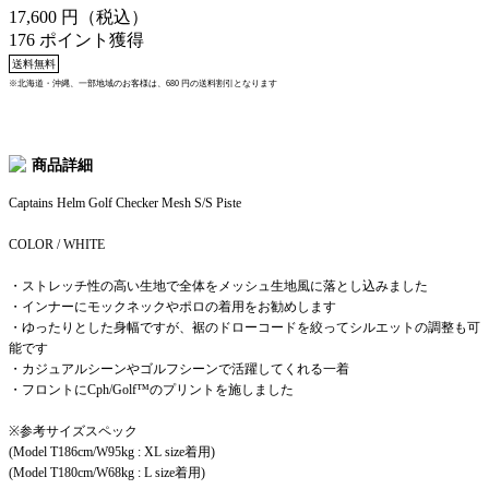
17,600
円（税込）
176 ポイント獲得
送料無料
※北海道・沖縄、一部地域のお客様は、680 円の送料割引となります
商品詳細
Captains Helm Golf Checker Mesh S/S Piste
COLOR / WHITE
・ストレッチ性の高い生地で全体をメッシュ生地風に落とし込みました
・インナーにモックネックやポロの着用をお勧めします
・ゆったりとした身幅ですが、裾のドローコードを絞ってシルエットの調整も可
能です
・カジュアルシーンやゴルフシーンで活躍してくれる一着
・フロントにCph/Golf™️のプリントを施しました
※参考サイズスペック
(Model T186cm/W95kg : XL size着用)
(Model T180cm/W68kg : L size着用)