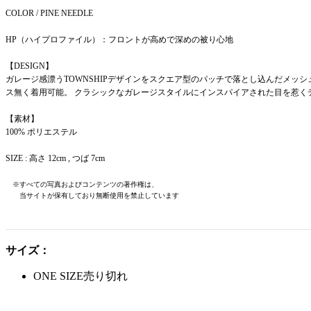
COLOR / PINE NEEDLE
HP（ハイプロファイル）：フロントが高めで深めの被り心地
【DESIGN】
ガレージ感漂うTOWNSHIPデザインをスクエア型のパッチで落とし込んだメッ
ス無く着用可能。 クラシックなガレージスタイルにインスパイアされた目を惹く
【素材】
100% ポリエステル
SIZE : 高さ 12cm , つば 7cm
※すべての写真およびコンテンツの著作権は、
当サイトが保有しており無断使用を禁止しています
サイズ：
ONE SIZE
売り切れ