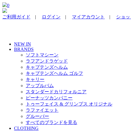
0
ご利用ガイド
|
ログイン
|
マイアカウント
|
ショッピ
NEW IN
BRANDS
ソフトマシーン
ラフアンドラゲッド
キャプテンズヘルム
キャプテンズヘルム ゴルフ
キャリー
アップルバム
スタンダードカリフォルニア
ピーナッツカンパニー
トゥーフェイス & グリンプス オリジナル
ラファイエット
グルーバー
すべてのブランドを見る
CLOTHING