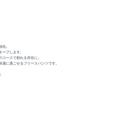
強化。
キープします。
のコースで頼れる存在に。
快適に過ごせるフリースパンツです。
%