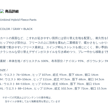
商品詳細
Unbimd Hybrid Fleece Pants
COLOR / GRAY × BLACK
カートの座面など、こすれが起きやすい箇所には切り替え生地を配置し、耐久性を
ヒップやひざ部分は、フリースの上に別布を重ねた二重構造で、暖かさをしっかり
軽量で動きやすいフリース素材は、スイング時もストレスを感じにくく、寒い季節
クラシカルな切り替えデザインがスタイルを引き締めつつ、プレー中から移動まで
素材：本体生地 / ポリエステル 100%、布帛部分 / ナイロン 95%、ポリウレタン 5
SIZE /
S : ウエスト 76~104cm , ヒップ 107cm , 総丈 95cm , 股下 66cm , 裾口 14cm
M : ウエスト 80~106cm , ヒップ 111cm , 総丈 97.5cm , 股下 68cm , 裾口 14.5cm
L : ウエスト 84~110cm , ヒップ 115cm , 総丈 100cm , 股下 70cm , 裾口 15cm
XL : ウエスト 88~114cm , ヒップ 119cm , 総丈 102.5cm , 股下 72cm , 裾口 15.5cm
※すべての写真およびコンテンツの著作権は、
当サイトが保有しており無断使用を禁止しています