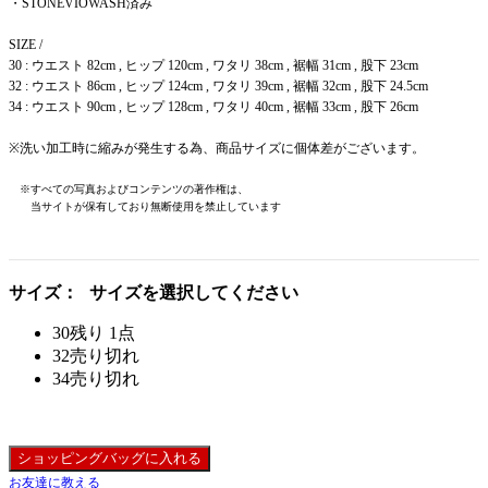
・STONEVIOWASH済み
SIZE /
30 : ウエスト 82cm , ヒップ 120cm , ワタリ 38cm , 裾幅 31cm , 股下 23cm
32 : ウエスト 86cm , ヒップ 124cm , ワタリ 39cm , 裾幅 32cm , 股下 24.5cm
34 : ウエスト 90cm , ヒップ 128cm , ワタリ 40cm , 裾幅 33cm , 股下 26cm
※洗い加工時に縮みが発生する為、商品サイズに個体差がございます。
※すべての写真およびコンテンツの著作権は、
当サイトが保有しており無断使用を禁止しています
サイズ：
サイズを選択してください
30
残り 1点
32
売り切れ
34
売り切れ
ショッピングバッグに入れる
お友達に教える