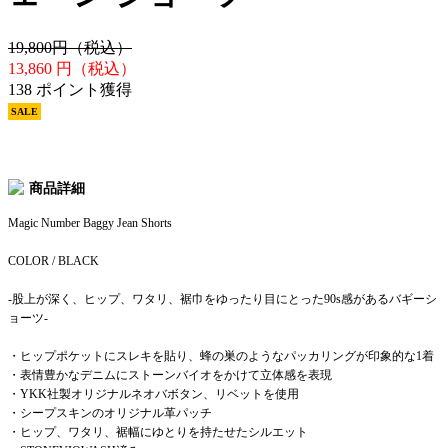
19,800円（税込）
13,860
円（税込）
138 ポイント獲得
SALE
商品詳細
Magic Number Baggy Jean Shorts
COLOR / BLACK
-股上が深く、ヒップ、ワタリ、裾巾をゆったり目にとった90s感があるバギーシ
ョーツ-
・ヒップポケットにスレキを貼り、蜂の巣のようなパッカリングが印象的な1着
・表情豊かなデニムにストーンバイオをかけて立体感を表現
・YKK社製オリジナルネオバボタン、リベットを使用
・シープスキンのオリジナル革パッチ
・ヒップ、ワタリ、裾幅にゆとりを持たせたシルエット