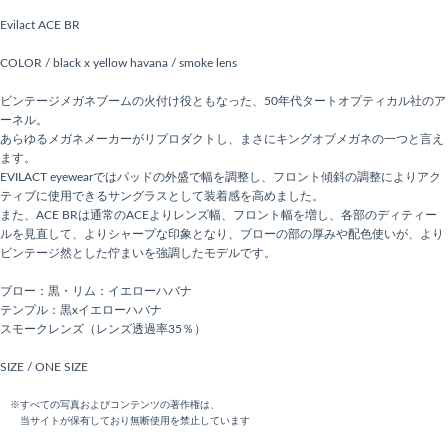
Evilact ACE BR
COLOR / black x yellow havana / smoke lens
ビンテージメガネブームの火付け役ともなった、50年代タートオプティカル社のア
ーネル。
あらゆるメガネメーカーがリプロダクトし、まさにキングオブメガネの一つと言え
ます。
EVILACT eyewearではパッドの外盛で幅を調整し、フロント傾斜の調整によりアク
ティブに使用できるサングラスとして装着感を高めました。
また、ACE BRは通常のACEよりレンズ幅、フロント幅を増し、各部のディティー
ルを見直して、よりシャープな印象となり、ブローの部の厚みや配色使いが、より
ビンテージ然とした佇まいを強調したモデルです。
ブロー：黒・リム：イエローハバナ
テンプル：黒xイエローハバナ
スモークレンズ（レンズ透過率35％）
SIZE / ONE SIZE
※すべての写真およびコンテンツの著作権は、
当サイトが保有しており無断使用を禁止しています