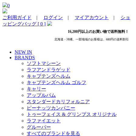
0
ご利用ガイド
|
ログイン
|
マイアカウント
|
ショ
ッピングバッグ [ 0 ]
16,200円以上のお買い物で送料無料！
北海道・沖縄、一部地域のお客様は、680円の送料割引
NEW IN
BRANDS
ソフトマシーン
ラフアンドラゲッド
キャプテンズヘルム
キャプテンズヘルム ゴルフ
キャリー
アップルバム
スタンダードカリフォルニア
ピーナッツカンパニー
トゥーフェイス & グリンプス オリジナル
ラファイエット
グルーバー
すべてのブランドを見る