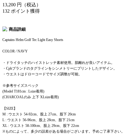
13,200
円（税込）
132 ポイント獲得
商品詳細
Captains Helm Golf Tec Light Easy Shorts
COLOR / NAVY
・ドライタッチのハイストレッチ素材使用。肌離れが良いアイテム。
・Cphブランドのタグラインをシンメトリーにプリントしたデザイン。
・ウエストはドローコードでサイズ調整が可能。
※参考サイズスペック
(Model T181cm : Lsize着用)
(CHARCOALのみ 上下 XLsize着用)
【SIZE】
M : ウエスト 54-92cm、股上 27cm、股下 20cm
L : ウエスト 56-96cm、股上 28cm、股下 21cm
XL : ウエスト 58-100cm、股上 29cm、股下 22cm
※ものによって、多少の誤差がある場合がございます。予めご了承下さい。