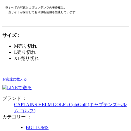
※すべての写真およびコンテンツの著作権は、
当サイトが保有しており無断使用を禁止しています
サイズ：
M
売り切れ
L
売り切れ
XL
売り切れ
お友達に教える
ブランド ：
CAPTAINS HELM GOLF : Cph/Golf (キャプテンズヘル
ム ゴルフ)
カテゴリー ：
BOTTOMS