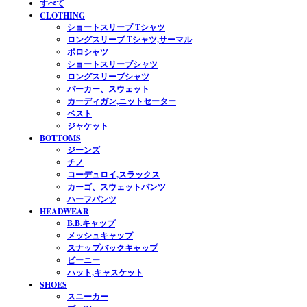
すべて
CLOTHING
ショートスリーブ Tシャツ
ロングスリーブ Tシャツ,サーマル
ポロシャツ
ショートスリーブシャツ
ロングスリーブシャツ
パーカー、スウェット
カーディガン,ニットセーター
ベスト
ジャケット
BOTTOMS
ジーンズ
チノ
コーデュロイ,スラックス
カーゴ、スウェットパンツ
ハーフパンツ
HEADWEAR
B.B.キャップ
メッシュキャップ
スナップバックキャップ
ビーニー
ハット,キャスケット
SHOES
スニーカー