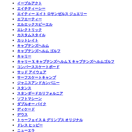
イーブルアクト
エイチティーシー
エイティー エイト ロサンゼルス ジュエリー
エフエーティー
エルエックスピーエル
エレクトリック
カスタムスタイル
カットレイト
キャプテンズヘルム
キャプテンズヘルム ゴルフ
キャリー
キャリー X キャプテンズヘルム X キャプテンズヘルムゴルフ
コンバーススケートボード
サッド アイウェア
サーフスケートキャンプ
ジャニスアンドカンパニー
スタンス
スタンダードカリフォルニア
ソフトマシーン
ダブルオー バイク
ディケード
デウス
トゥーフェイス & グリンプス オリジナル
ドレス ヒッピー
ニューエラ