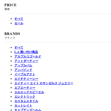
PRICE
価格
すべて
セール
BRANDS
ブランド
すべて
L.A.買い付け商品
アカプルコゴールド
アットダーティー
アップルバム
アンバインド
イーブルアクト
エイチティーシー
エイティー エイト ロサンゼルス ジュエリー
エフエーティー
エルエックスピーエル
エレクトリック
カスタムスタイル
カットレイト
キャプテンズヘルム