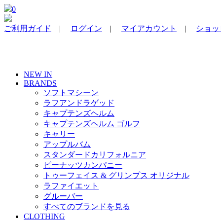
0
ご利用ガイド
|
ログイン
|
マイアカウント
|
ショッピ
NEW IN
BRANDS
ソフトマシーン
ラフアンドラゲッド
キャプテンズヘルム
キャプテンズヘルム ゴルフ
キャリー
アップルバム
スタンダードカリフォルニア
ピーナッツカンパニー
トゥーフェイス & グリンプス オリジナル
ラファイエット
グルーバー
すべてのブランドを見る
CLOTHING