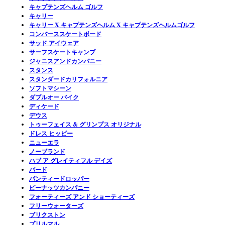
キャプテンズヘルム ゴルフ
キャリー
キャリー X キャプテンズヘルム X キャプテンズヘルムゴルフ
コンバーススケートボード
サッド アイウェア
サーフスケートキャンプ
ジャニスアンドカンパニー
スタンス
スタンダードカリフォルニア
ソフトマシーン
ダブルオー バイク
ディケード
デウス
トゥーフェイス & グリンプス オリジナル
ドレス ヒッピー
ニューエラ
ノーブランド
ハブ ア グレイティフル デイズ
バード
パンティードロッパー
ピーナッツカンパニー
フォーティーズ アンド ショーティーズ
フリーウォーターズ
ブリクストン
プリルマル