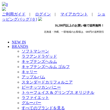
0
ご利用ガイド
|
ログイン
|
マイアカウント
|
ショ
ッピングバッグ [ 0 ]
16,200円以上のお買い物で送料無料！
北海道・沖縄、一部地域のお客様は、680円の送料割引
NEW IN
BRANDS
ソフトマシーン
ラフアンドラゲッド
キャプテンズヘルム
キャプテンズヘルム ゴルフ
キャリー
アップルバム
スタンダードカリフォルニア
ピーナッツカンパニー
トゥーフェイス & グリンプス オリジナル
ラファイエット
グルーバー
すべてのブランドを見る