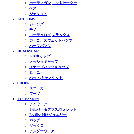
カーディガン,ニットセーター
ベスト
ジャケット
BOTTOMS
ジーンズ
チノ
コーデュロイ,スラックス
カーゴ、スウェットパンツ
ハーフパンツ
HEADWEAR
B.B.キャップ
メッシュキャップ
スナップバックキャップ
ビーニー
ハット,キャスケット
SHOES
スニーカー
ブーツ
ACCESSORY
アイウエア
シルバー＆ブラス,ウォレット
LA買い付けジュエリー
バッグ
ソックス
アンダーウエア