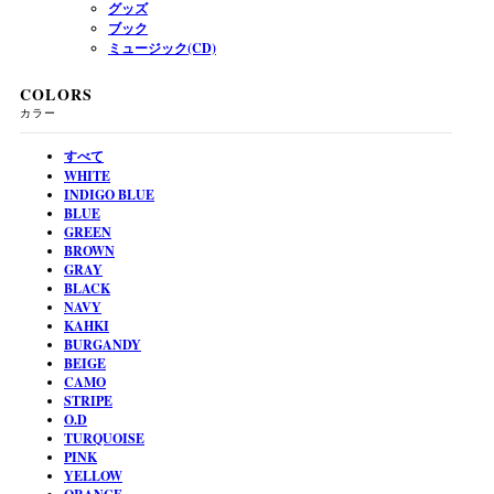
グッズ
ブック
ミュージック(CD)
COLORS
カラー
すべて
WHITE
INDIGO BLUE
BLUE
GREEN
BROWN
GRAY
BLACK
NAVY
KAHKI
BURGANDY
BEIGE
CAMO
STRIPE
O.D
TURQUOISE
PINK
YELLOW