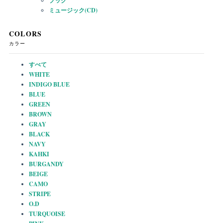
ブック
ミュージック(CD)
COLORS
カラー
すべて
WHITE
INDIGO BLUE
BLUE
GREEN
BROWN
GRAY
BLACK
NAVY
KAHKI
BURGANDY
BEIGE
CAMO
STRIPE
O.D
TURQUOISE