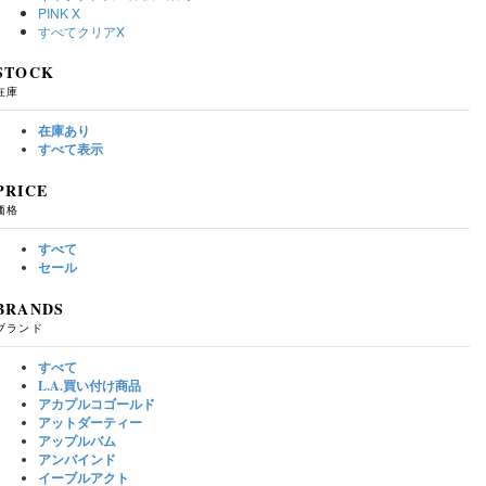
PINK
X
すべてクリア
X
STOCK
在庫
在庫あり
すべて表示
PRICE
価格
すべて
セール
BRANDS
ブランド
すべて
L.A.買い付け商品
アカプルコゴールド
アットダーティー
アップルバム
アンバインド
イーブルアクト