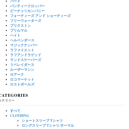
バード
パンティードロッパー
ピーナッツカンパニー
フォーティーズ アンド ショーティーズ
フリーウォーターズ
ブリクストン
プリルマル
ヘイト
ヘルベンダース
マジックナンバー
ラファイエット
ラフアンドラゲッド
ランドスケーパーズ
リベレイダース
ルーザーマシン
ロアーク
ロコマーケット
ロストボールズ
CATEGORIES
カテゴリー
すべて
CLOTHING
ショートスリーブ Tシャツ
ロングスリーブ Tシャツ,サーマル