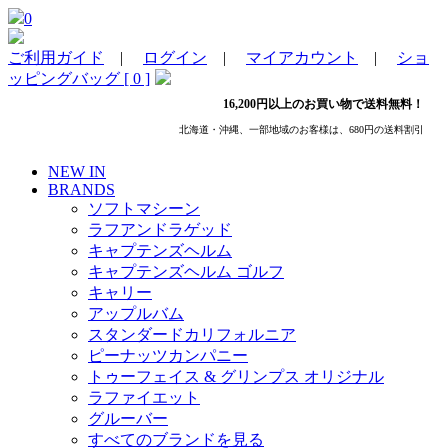
0
ご利用ガイド
|
ログイン
|
マイアカウント
|
ショ
ッピングバッグ [ 0 ]
16,200円以上のお買い物で送料無料！
北海道・沖縄、一部地域のお客様は、680円の送料割引
NEW IN
BRANDS
ソフトマシーン
ラフアンドラゲッド
キャプテンズヘルム
キャプテンズヘルム ゴルフ
キャリー
アップルバム
スタンダードカリフォルニア
ピーナッツカンパニー
トゥーフェイス & グリンプス オリジナル
ラファイエット
グルーバー
すべてのブランドを見る