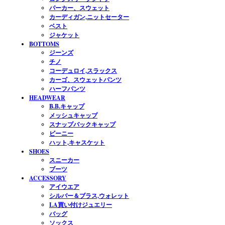
パーカー、スウェット
カーディガン,ニットセーター
ベスト
ジャケット
BOTTOMS
ジーンズ
チノ
コーデュロイ,スラックス
カーゴ、スウェットパンツ
ハーフパンツ
HEADWEAR
B.B.キャップ
メッシュキャップ
スナップバックキャップ
ビーニー
ハット,キャスケット
SHOES
スニーカー
ブーツ
ACCESSORY
アイウエア
シルバー＆ブラス,ウォレット
LA買い付けジュエリー
バッグ
ソックス