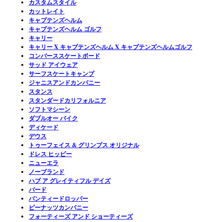
カスタムスタイル
カットレイト
キャプテンズヘルム
キャプテンズヘルム ゴルフ
キャリー
キャリー X キャプテンズヘルム X キャプテンズヘルムゴルフ
コンバーススケートボード
サッド アイウェア
サーフスケートキャンプ
ジャニスアンドカンパニー
スタンス
スタンダードカリフォルニア
ソフトマシーン
ダブルオー バイク
ディケード
デウス
トゥーフェイス & グリンプス オリジナル
ドレス ヒッピー
ニューエラ
ノーブランド
ハブ ア グレイティフル デイズ
バード
パンティードロッパー
ピーナッツカンパニー
フォーティーズ アンド ショーティーズ