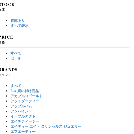
STOCK
在庫
在庫あり
すべて表示
PRICE
価格
すべて
セール
BRANDS
ブランド
すべて
L.A.買い付け商品
アカプルコゴールド
アットダーティー
アップルバム
アンバインド
イーブルアクト
エイチティーシー
エイティー エイト ロサンゼルス ジュエリー
エフエーティー