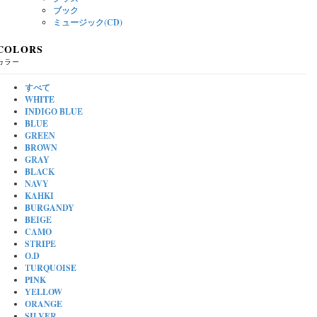
ブック
ミュージック(CD)
COLORS
カラー
すべて
WHITE
INDIGO BLUE
BLUE
GREEN
BROWN
GRAY
BLACK
NAVY
KAHKI
BURGANDY
BEIGE
CAMO
STRIPE
O.D
TURQUOISE
PINK
YELLOW
ORANGE
SILVER