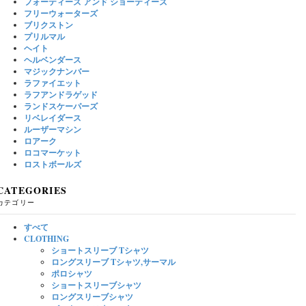
フォーティーズ アンド ショーティーズ
フリーウォーターズ
ブリクストン
プリルマル
ヘイト
ヘルベンダース
マジックナンバー
ラファイエット
ラフアンドラゲッド
ランドスケーパーズ
リベレイダース
ルーザーマシン
ロアーク
ロコマーケット
ロストボールズ
CATEGORIES
カテゴリー
すべて
CLOTHING
ショートスリーブ Tシャツ
ロングスリーブ Tシャツ,サーマル
ポロシャツ
ショートスリーブシャツ
ロングスリーブシャツ