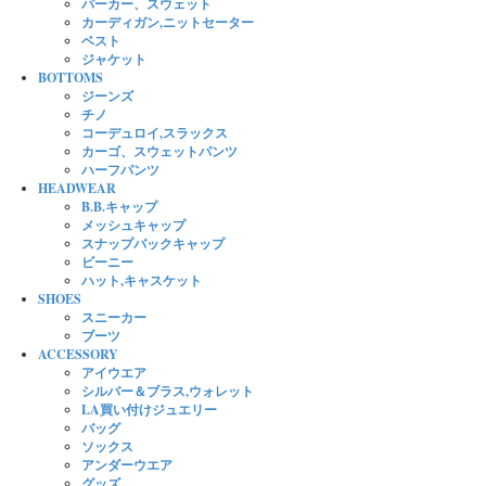
パーカー、スウェット
カーディガン,ニットセーター
ベスト
ジャケット
BOTTOMS
ジーンズ
チノ
コーデュロイ,スラックス
カーゴ、スウェットパンツ
ハーフパンツ
HEADWEAR
B.B.キャップ
メッシュキャップ
スナップバックキャップ
ビーニー
ハット,キャスケット
SHOES
スニーカー
ブーツ
ACCESSORY
アイウエア
シルバー＆ブラス,ウォレット
LA買い付けジュエリー
バッグ
ソックス
アンダーウエア
グッズ