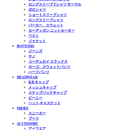
ロングスリーブ Tシャツ,サーマル
ポロシャツ
ショートスリーブシャツ
ロングスリーブシャツ
パーカー、スウェット
カーディガン,ニットセーター
ベスト
ジャケット
BOTTOMS
ジーンズ
チノ
コーデュロイ,スラックス
カーゴ、スウェットパンツ
ハーフパンツ
HEADWEAR
B.B.キャップ
メッシュキャップ
スナップバックキャップ
ビーニー
ハット,キャスケット
SHOES
スニーカー
ブーツ
ACCESSORY
アイウエア