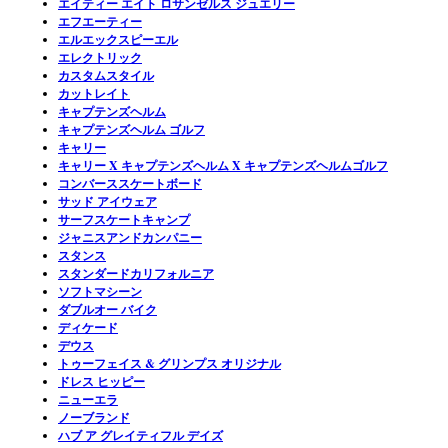
エイティー エイト ロサンゼルス ジュエリー
エフエーティー
エルエックスピーエル
エレクトリック
カスタムスタイル
カットレイト
キャプテンズヘルム
キャプテンズヘルム ゴルフ
キャリー
キャリー X キャプテンズヘルム X キャプテンズヘルムゴルフ
コンバーススケートボード
サッド アイウェア
サーフスケートキャンプ
ジャニスアンドカンパニー
スタンス
スタンダードカリフォルニア
ソフトマシーン
ダブルオー バイク
ディケード
デウス
トゥーフェイス & グリンプス オリジナル
ドレス ヒッピー
ニューエラ
ノーブランド
ハブ ア グレイティフル デイズ