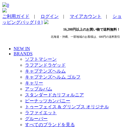
0
ご利用ガイド
|
ログイン
|
マイアカウント
|
ショ
ッピングバッグ [ 0 ]
16,200円以上のお買い物で送料無料！
北海道・沖縄、一部地域のお客様は、680円の送料割引
NEW IN
BRANDS
ソフトマシーン
ラフアンドラゲッド
キャプテンズヘルム
キャプテンズヘルム ゴルフ
キャリー
アップルバム
スタンダードカリフォルニア
ピーナッツカンパニー
トゥーフェイス & グリンプス オリジナル
ラファイエット
グルーバー
すべてのブランドを見る