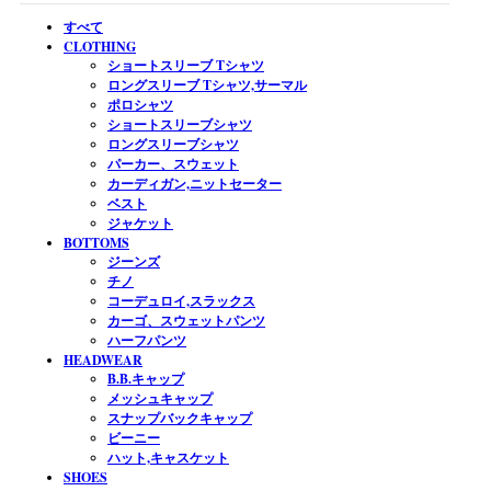
すべて
CLOTHING
ショートスリーブ Tシャツ
ロングスリーブ Tシャツ,サーマル
ポロシャツ
ショートスリーブシャツ
ロングスリーブシャツ
パーカー、スウェット
カーディガン,ニットセーター
ベスト
ジャケット
BOTTOMS
ジーンズ
チノ
コーデュロイ,スラックス
カーゴ、スウェットパンツ
ハーフパンツ
HEADWEAR
B.B.キャップ
メッシュキャップ
スナップバックキャップ
ビーニー
ハット,キャスケット
SHOES