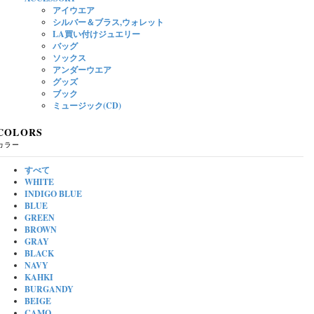
アイウエア
シルバー＆ブラス,ウォレット
LA買い付けジュエリー
バッグ
ソックス
アンダーウエア
グッズ
ブック
ミュージック(CD)
COLORS
カラー
すべて
WHITE
INDIGO BLUE
BLUE
GREEN
BROWN
GRAY
BLACK
NAVY
KAHKI
BURGANDY
BEIGE
CAMO