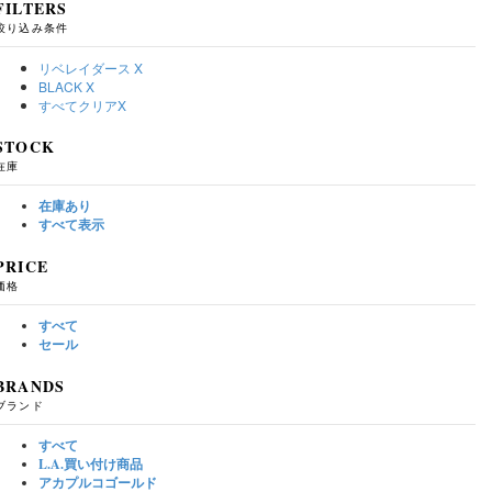
FILTERS
絞り込み条件
リベレイダース
X
BLACK
X
すべてクリア
X
STOCK
在庫
在庫あり
すべて表示
PRICE
価格
すべて
セール
BRANDS
ブランド
すべて
L.A.買い付け商品
アカプルコゴールド