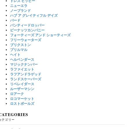
ドレス ヒッピー
ニューエラ
ノーブランド
ハブ ア グレイティフル デイズ
バード
パンティードロッパー
ピーナッツカンパニー
フォーティーズ アンド ショーティーズ
フリーウォーターズ
ブリクストン
プリルマル
ヘイト
ヘルベンダース
マジックナンバー
ラファイエット
ラフアンドラゲッド
ランドスケーパーズ
リベレイダース
ルーザーマシン
ロアーク
ロコマーケット
ロストボールズ
CATEGORIES
カテゴリー