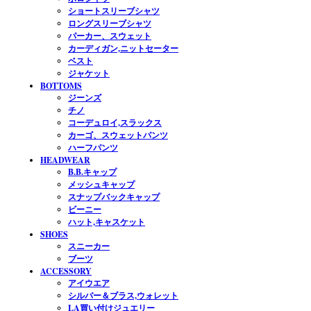
ショートスリーブシャツ
ロングスリーブシャツ
パーカー、スウェット
カーディガン,ニットセーター
ベスト
ジャケット
BOTTOMS
ジーンズ
チノ
コーデュロイ,スラックス
カーゴ、スウェットパンツ
ハーフパンツ
HEADWEAR
B.B.キャップ
メッシュキャップ
スナップバックキャップ
ビーニー
ハット,キャスケット
SHOES
スニーカー
ブーツ
ACCESSORY
アイウエア
シルバー＆ブラス,ウォレット
LA買い付けジュエリー