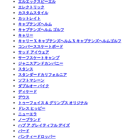
エルエックスピーエル
エレクトリック
カスタムスタイル
カットレイト
キャプテンズヘルム
キャプテンズヘルム ゴルフ
キャリー
キャリー X キャプテンズヘルム X キャプテンズヘルムゴルフ
コンバーススケートボード
サッド アイウェア
サーフスケートキャンプ
ジャニスアンドカンパニー
スタンス
スタンダードカリフォルニア
ソフトマシーン
ダブルオー バイク
ディケード
デウス
トゥーフェイス & グリンプス オリジナル
ドレス ヒッピー
ニューエラ
ノーブランド
ハブ ア グレイティフル デイズ
バード
パンティードロッパー