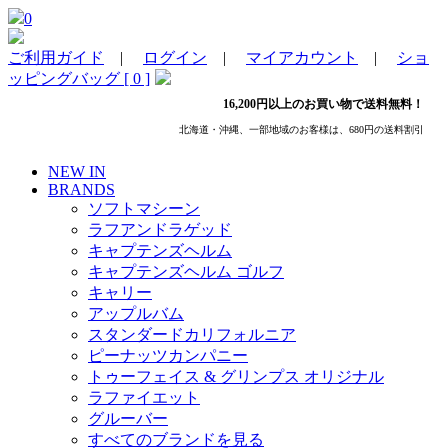
0
ご利用ガイド
|
ログイン
|
マイアカウント
|
ショ
ッピングバッグ [ 0 ]
16,200円以上のお買い物で送料無料！
北海道・沖縄、一部地域のお客様は、680円の送料割引
NEW IN
BRANDS
ソフトマシーン
ラフアンドラゲッド
キャプテンズヘルム
キャプテンズヘルム ゴルフ
キャリー
アップルバム
スタンダードカリフォルニア
ピーナッツカンパニー
トゥーフェイス & グリンプス オリジナル
ラファイエット
グルーバー
すべてのブランドを見る