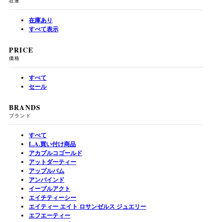
在庫
在庫あり
すべて表示
PRICE
価格
すべて
セール
BRANDS
ブランド
すべて
L.A.買い付け商品
アカプルコゴールド
アットダーティー
アップルバム
アンバインド
イーブルアクト
エイチティーシー
エイティー エイト ロサンゼルス ジュエリー
エフエーティー