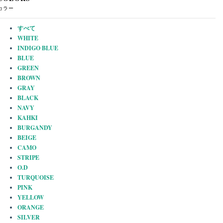
カラー
すべて
WHITE
INDIGO BLUE
BLUE
GREEN
BROWN
GRAY
BLACK
NAVY
KAHKI
BURGANDY
BEIGE
CAMO
STRIPE
O.D
TURQUOISE
PINK
YELLOW
ORANGE
SILVER