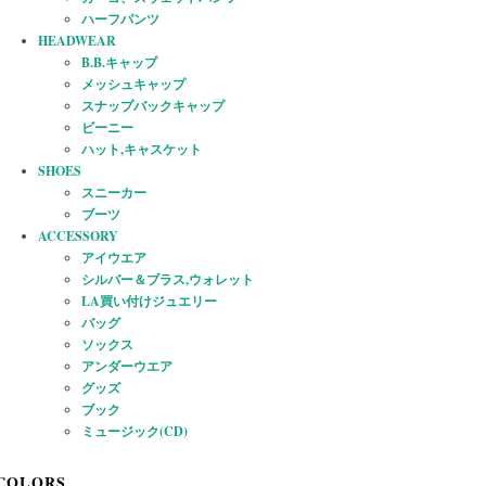
ハーフパンツ
HEADWEAR
B.B.キャップ
メッシュキャップ
スナップバックキャップ
ビーニー
ハット,キャスケット
SHOES
スニーカー
ブーツ
ACCESSORY
アイウエア
シルバー＆ブラス,ウォレット
LA買い付けジュエリー
バッグ
ソックス
アンダーウエア
グッズ
ブック
ミュージック(CD)
COLORS