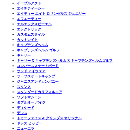
イーブルアクト
エイチティーシー
エイティー エイト ロサンゼルス ジュエリー
エフエーティー
エルエックスピーエル
エレクトリック
カスタムスタイル
カットレイト
キャプテンズヘルム
キャプテンズヘルム ゴルフ
キャリー
キャリー X キャプテンズヘルム X キャプテンズヘルムゴルフ
コンバーススケートボード
サッド アイウェア
サーフスケートキャンプ
ジャニスアンドカンパニー
スタンス
スタンダードカリフォルニア
ソフトマシーン
ダブルオー バイク
ディケード
デウス
トゥーフェイス & グリンプス オリジナル
ドレス ヒッピー
ニューエラ