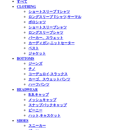
すべて
CLOTHING
ショートスリーブ Tシャツ
ロングスリーブ Tシャツ,サーマル
ポロシャツ
ショートスリーブシャツ
ロングスリーブシャツ
パーカー、スウェット
カーディガン,ニットセーター
ベスト
ジャケット
BOTTOMS
ジーンズ
チノ
コーデュロイ,スラックス
カーゴ、スウェットパンツ
ハーフパンツ
HEADWEAR
B.B.キャップ
メッシュキャップ
スナップバックキャップ
ビーニー
ハット,キャスケット
SHOES
スニーカー