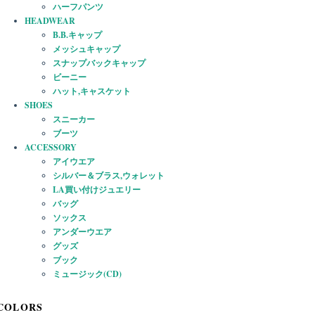
ハーフパンツ
HEADWEAR
B.B.キャップ
メッシュキャップ
スナップバックキャップ
ビーニー
ハット,キャスケット
SHOES
スニーカー
ブーツ
ACCESSORY
アイウエア
シルバー＆ブラス,ウォレット
LA買い付けジュエリー
バッグ
ソックス
アンダーウエア
グッズ
ブック
ミュージック(CD)
COLORS