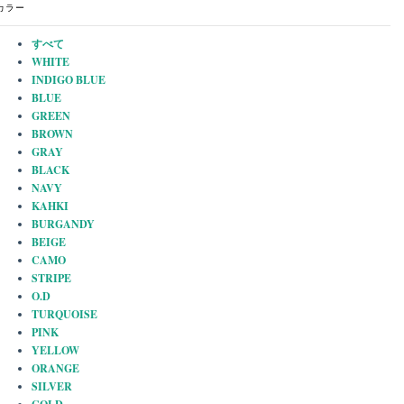
カラー
すべて
WHITE
INDIGO BLUE
BLUE
GREEN
BROWN
GRAY
BLACK
NAVY
KAHKI
BURGANDY
BEIGE
CAMO
STRIPE
O.D
TURQUOISE
PINK
YELLOW
ORANGE
SILVER