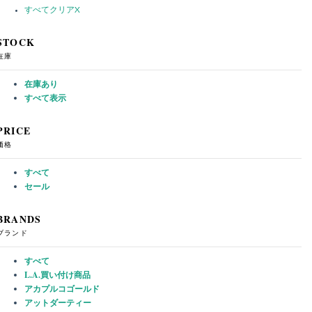
すべてクリア
X
STOCK
在庫
在庫あり
すべて表示
PRICE
価格
すべて
セール
BRANDS
ブランド
すべて
L.A.買い付け商品
アカプルコゴールド
アットダーティー