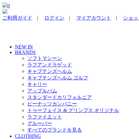
0
ご利用ガイド
|
ログイン
|
マイアカウント
|
ショッピ
NEW IN
BRANDS
ソフトマシーン
ラフアンドラゲッド
キャプテンズヘルム
キャプテンズヘルム ゴルフ
キャリー
アップルバム
スタンダードカリフォルニア
ピーナッツカンパニー
トゥーフェイス & グリンプス オリジナル
ラファイエット
グルーバー
すべてのブランドを見る
CLOTHING