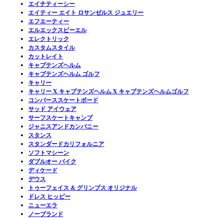
エイチティーシー
エイティー エイト ロサンゼルス ジュエリー
エフエーティー
エルエックスピーエル
エレクトリック
カスタムスタイル
カットレイト
キャプテンズヘルム
キャプテンズヘルム ゴルフ
キャリー
キャリー X キャプテンズヘルム X キャプテンズヘルムゴルフ
コンバーススケートボード
サッド アイウェア
サーフスケートキャンプ
ジャニスアンドカンパニー
スタンス
スタンダードカリフォルニア
ソフトマシーン
ダブルオー バイク
ディケード
デウス
トゥーフェイス & グリンプス オリジナル
ドレス ヒッピー
ニューエラ
ノーブランド