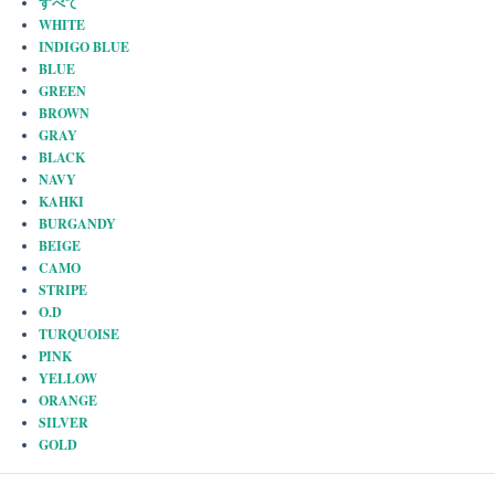
すべて
WHITE
INDIGO BLUE
BLUE
GREEN
BROWN
GRAY
BLACK
NAVY
KAHKI
BURGANDY
BEIGE
CAMO
STRIPE
O.D
TURQUOISE
PINK
YELLOW
ORANGE
SILVER
GOLD