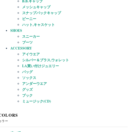
B.B.キャップ
メッシュキャップ
スナップバックキャップ
ビーニー
ハット,キャスケット
SHOES
スニーカー
ブーツ
ACCESSORY
アイウエア
シルバー＆ブラス,ウォレット
LA買い付けジュエリー
バッグ
ソックス
アンダーウエア
グッズ
ブック
ミュージック(CD)
COLORS
カラー