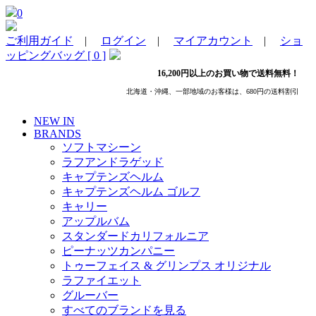
0
ご利用ガイド
|
ログイン
|
マイアカウント
|
ショ
ッピングバッグ [ 0 ]
16,200円以上のお買い物で送料無料！
北海道・沖縄、一部地域のお客様は、680円の送料割引
NEW IN
BRANDS
ソフトマシーン
ラフアンドラゲッド
キャプテンズヘルム
キャプテンズヘルム ゴルフ
キャリー
アップルバム
スタンダードカリフォルニア
ピーナッツカンパニー
トゥーフェイス & グリンプス オリジナル
ラファイエット
グルーバー
すべてのブランドを見る