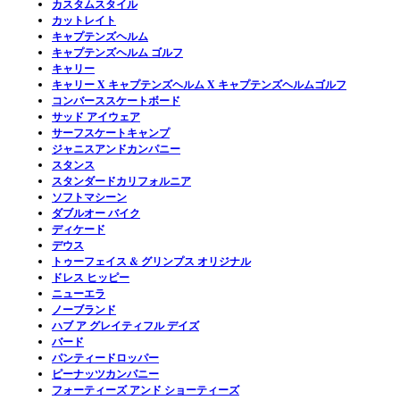
カスタムスタイル
カットレイト
キャプテンズヘルム
キャプテンズヘルム ゴルフ
キャリー
キャリー X キャプテンズヘルム X キャプテンズヘルムゴルフ
コンバーススケートボード
サッド アイウェア
サーフスケートキャンプ
ジャニスアンドカンパニー
スタンス
スタンダードカリフォルニア
ソフトマシーン
ダブルオー バイク
ディケード
デウス
トゥーフェイス & グリンプス オリジナル
ドレス ヒッピー
ニューエラ
ノーブランド
ハブ ア グレイティフル デイズ
バード
パンティードロッパー
ピーナッツカンパニー
フォーティーズ アンド ショーティーズ