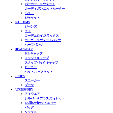
パーカー、スウェット
カーディガン,ニットセーター
ベスト
ジャケット
BOTTOMS
ジーンズ
チノ
コーデュロイ,スラックス
カーゴ、スウェットパンツ
ハーフパンツ
HEADWEAR
B.B.キャップ
メッシュキャップ
スナップバックキャップ
ビーニー
ハット,キャスケット
SHOES
スニーカー
ブーツ
ACCESSORY
アイウエア
シルバー＆ブラス,ウォレット
LA買い付けジュエリー
バッグ
ソックス