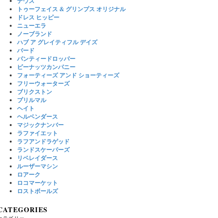
デウス
トゥーフェイス & グリンプス オリジナル
ドレス ヒッピー
ニューエラ
ノーブランド
ハブ ア グレイティフル デイズ
バード
パンティードロッパー
ピーナッツカンパニー
フォーティーズ アンド ショーティーズ
フリーウォーターズ
ブリクストン
プリルマル
ヘイト
ヘルベンダース
マジックナンバー
ラファイエット
ラフアンドラゲッド
ランドスケーパーズ
リベレイダース
ルーザーマシン
ロアーク
ロコマーケット
ロストボールズ
CATEGORIES