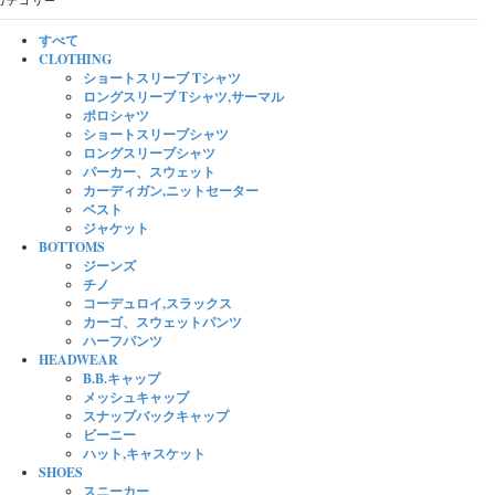
カテゴリー
すべて
CLOTHING
ショートスリーブ Tシャツ
ロングスリーブ Tシャツ,サーマル
ポロシャツ
ショートスリーブシャツ
ロングスリーブシャツ
パーカー、スウェット
カーディガン,ニットセーター
ベスト
ジャケット
BOTTOMS
ジーンズ
チノ
コーデュロイ,スラックス
カーゴ、スウェットパンツ
ハーフパンツ
HEADWEAR
B.B.キャップ
メッシュキャップ
スナップバックキャップ
ビーニー
ハット,キャスケット
SHOES
スニーカー