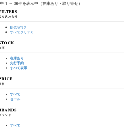
件中 1 ～ 36件を表示中（在庫あり・取り寄せ）
FILTERS
絞り込み条件
BROWN
X
すべてクリア
X
STOCK
在庫
在庫あり
先行予約
すべて表示
PRICE
価格
すべて
セール
BRANDS
ブランド
すべて