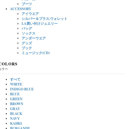
ブーツ
ACCESSORY
アイウエア
シルバー＆ブラス,ウォレット
LA買い付けジュエリー
バッグ
ソックス
アンダーウエア
グッズ
ブック
ミュージック(CD)
COLORS
カラー
すべて
WHITE
INDIGO BLUE
BLUE
GREEN
BROWN
GRAY
BLACK
NAVY
KAHKI
BURGANDY