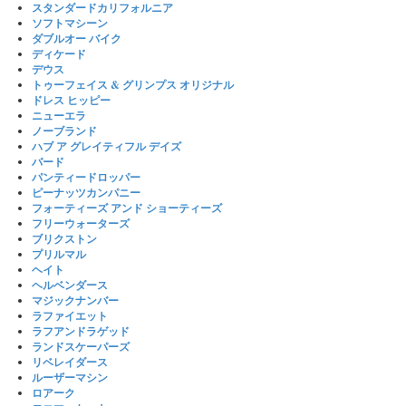
スタンダードカリフォルニア
ソフトマシーン
ダブルオー バイク
ディケード
デウス
トゥーフェイス & グリンプス オリジナル
ドレス ヒッピー
ニューエラ
ノーブランド
ハブ ア グレイティフル デイズ
バード
パンティードロッパー
ピーナッツカンパニー
フォーティーズ アンド ショーティーズ
フリーウォーターズ
ブリクストン
プリルマル
ヘイト
ヘルベンダース
マジックナンバー
ラファイエット
ラフアンドラゲッド
ランドスケーパーズ
リベレイダース
ルーザーマシン
ロアーク