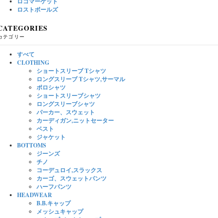
ロコマーケット
ロストボールズ
CATEGORIES
カテゴリー
すべて
CLOTHING
ショートスリーブ Tシャツ
ロングスリーブ Tシャツ,サーマル
ポロシャツ
ショートスリーブシャツ
ロングスリーブシャツ
パーカー、スウェット
カーディガン,ニットセーター
ベスト
ジャケット
BOTTOMS
ジーンズ
チノ
コーデュロイ,スラックス
カーゴ、スウェットパンツ
ハーフパンツ
HEADWEAR
B.B.キャップ
メッシュキャップ