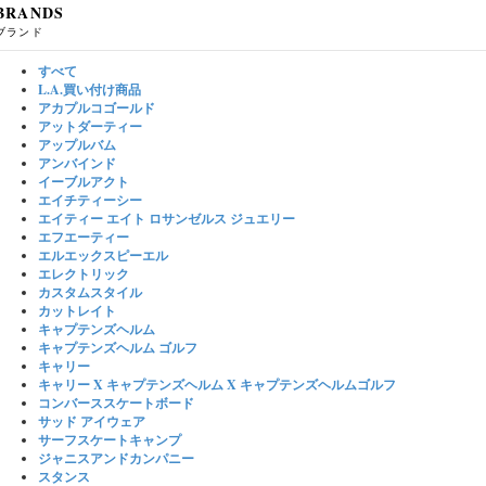
BRANDS
ブランド
すべて
L.A.買い付け商品
アカプルコゴールド
アットダーティー
アップルバム
アンバインド
イーブルアクト
エイチティーシー
エイティー エイト ロサンゼルス ジュエリー
エフエーティー
エルエックスピーエル
エレクトリック
カスタムスタイル
カットレイト
キャプテンズヘルム
キャプテンズヘルム ゴルフ
キャリー
キャリー X キャプテンズヘルム X キャプテンズヘルムゴルフ
コンバーススケートボード
サッド アイウェア
サーフスケートキャンプ
ジャニスアンドカンパニー
スタンス