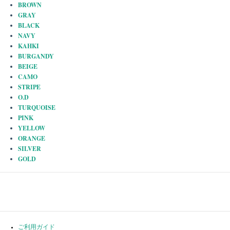
BROWN
GRAY
BLACK
NAVY
KAHKI
BURGANDY
BEIGE
CAMO
STRIPE
O.D
TURQUOISE
PINK
YELLOW
ORANGE
SILVER
GOLD
ご利用ガイド