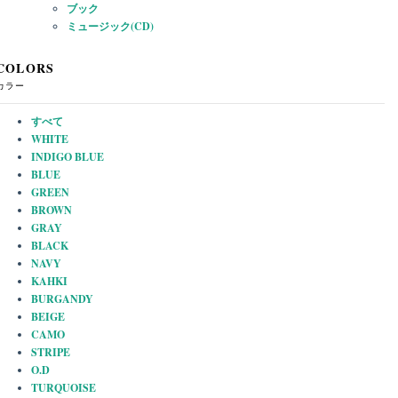
ブック
ミュージック(CD)
COLORS
カラー
すべて
WHITE
INDIGO BLUE
BLUE
GREEN
BROWN
GRAY
BLACK
NAVY
KAHKI
BURGANDY
BEIGE
CAMO
STRIPE
O.D
TURQUOISE