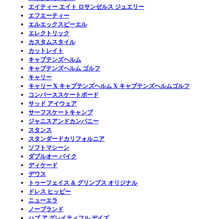
エイティー エイト ロサンゼルス ジュエリー
エフエーティー
エルエックスピーエル
エレクトリック
カスタムスタイル
カットレイト
キャプテンズヘルム
キャプテンズヘルム ゴルフ
キャリー
キャリー X キャプテンズヘルム X キャプテンズヘルムゴルフ
コンバーススケートボード
サッド アイウェア
サーフスケートキャンプ
ジャニスアンドカンパニー
スタンス
スタンダードカリフォルニア
ソフトマシーン
ダブルオー バイク
ディケード
デウス
トゥーフェイス & グリンプス オリジナル
ドレス ヒッピー
ニューエラ
ノーブランド
ハブ ア グレイティフル デイズ